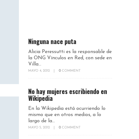
Ninguna nace puta
Alicia Peressutti es la responsable de
la ONG Vínculos en Red, con sede en
Villa...
MAYO 4, 2012
|
0
COMMENT
No hay mujeres escribiendo en
Wikipedia
En la Wikipedia está ocurriendo lo
mismo que en otros medios, a lo
largo de la...
MAYO 5, 2012
|
0
COMMENT