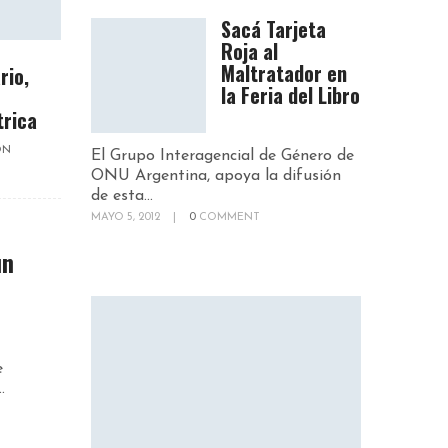
Sacá Tarjeta
Roja al
Maltratador en
rio,
la Feria del Libro
trica
ON
El Grupo Interagencial de Género de
ONU Argentina, apoya la difusión
de esta...
MAYO 5, 2012
|
0
COMMENT
un
e
.