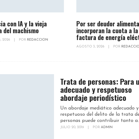
ia con IA y la vieja
Por ser deudor alimenta
a del machismo
incorporan la cuota a la
factura de energía eléc
, 2026
|
POR
REDACCION
AGOSTO 3, 2026
|
POR
REDACCI
Trata de personas: Para 
adecuado y respetuoso
abordaje periodístico
Un abordaje mediático adecuado y
respetuoso del delito de la trata d
personas puede contribuir tanto a..
JULIO 20, 2019
|
POR
ADMIN