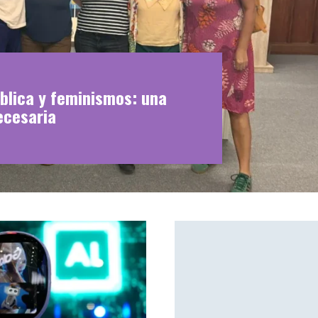
blica y feminismos: una
ecesaria