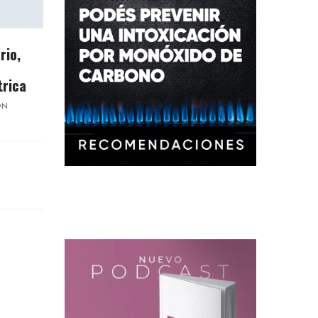
rio,
trica
ON