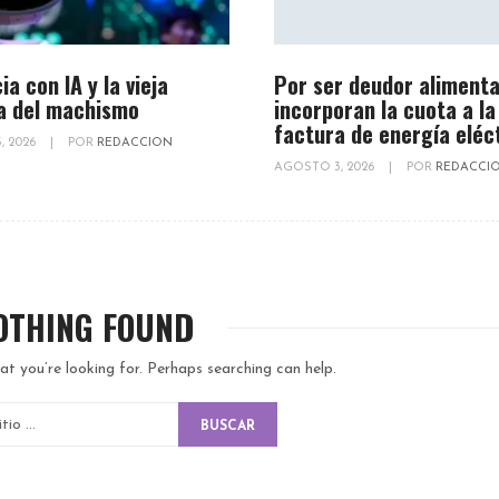
ia con IA y la vieja
Por ser deudor alimenta
a del machismo
incorporan la cuota a la
factura de energía eléc
, 2026
|
POR
REDACCION
AGOSTO 3, 2026
|
POR
REDACCI
OTHING FOUND
at you’re looking for. Perhaps searching can help.
BUSCAR