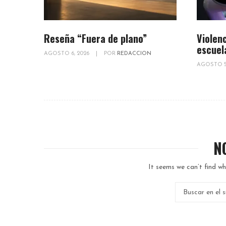
Reseña “Fuera de plano”
Violenc
escuel
AGOSTO 6, 2026
|
POR
REDACCION
AGOSTO 5
N
It seems we can’t find wh