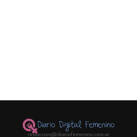
redaccion@diariofemenino.com.ar