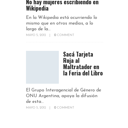
No hay mujeres escribiendo en
Wikipedia
En la Wikipedia está ocurriendo lo
mismo que en otros medios, a lo
largo de la...
MAYO 5, 2012
|
0
COMMENT
Sacá Tarjeta
Roja al
Maltratador en
la Feria del Libro
El Grupo Interagencial de Género de
ONU Argentina, apoya la difusión
de esta...
MAYO 5, 2012
|
0
COMMENT