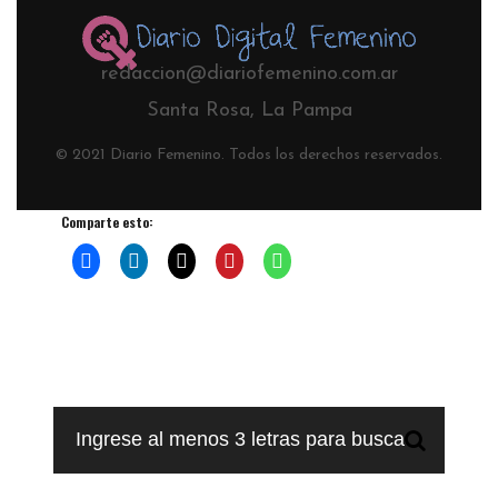
redaccion@diariofemenino.com.ar
Santa Rosa, La Pampa
© 2021 Diario Femenino. Todos los derechos reservados.
Comparte esto: