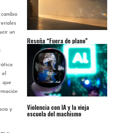
 cambio
teriales
cir un
Reseña “Fuera de plano”
.
rática
 el
, que
ormación
Violencia con IA y la vieja
ncia y
escuela del machismo