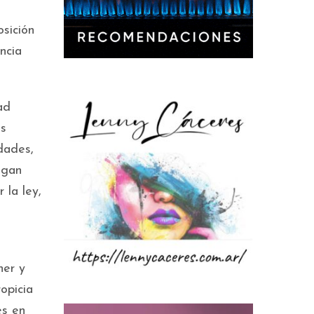
osición
ncia
ad
os
dades,
ngan
 la ley,
ner y
opicia
es en