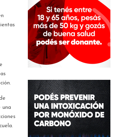
en
ientas
se
las
ción.
 de
e una
cciones
cuela.