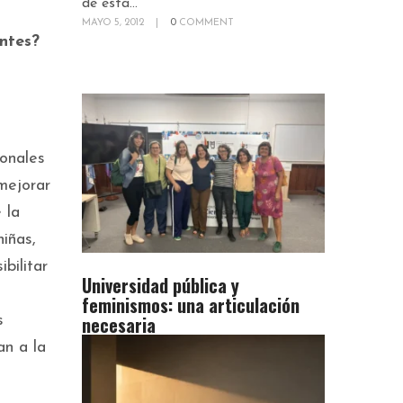
de esta...
MAYO 5, 2012
|
0
COMMENT
ntes?
ionales
mejorar
 la
iñas,
bilitar
Universidad pública y
feminismos: una articulación
necesaria
s
an a la