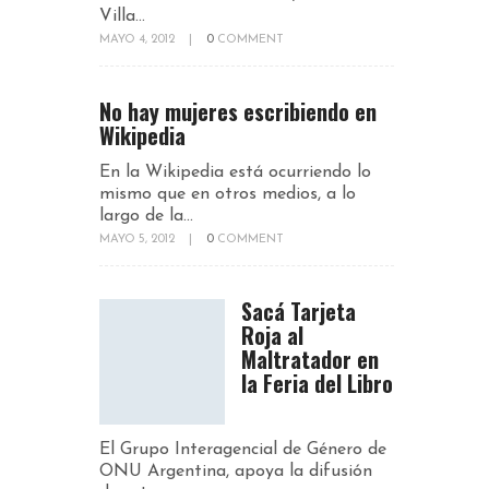
Villa...
MAYO 4, 2012
|
0
COMMENT
No hay mujeres escribiendo en
Wikipedia
En la Wikipedia está ocurriendo lo
mismo que en otros medios, a lo
largo de la...
MAYO 5, 2012
|
0
COMMENT
Sacá Tarjeta
Roja al
Maltratador en
la Feria del Libro
El Grupo Interagencial de Género de
ONU Argentina, apoya la difusión