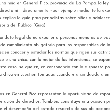
na niña en General Pico, provincia de La Pampa, la ley
 directa ni indirectamente –por ejemplo mediante la exp
o explica la guía para periodistas sobre niñez y adolesce
ría del Público (Guía).
mandato legal de no exponer a personas menores de ed
 de cumplimiento obligatorio para los responsables de l
den conocer y estudiar las normas que rigen sus activi
co o una chica, con la mejor de las intenciones, se expo
te caso, se quejen, en consonancia con lo dispuesto por
la chica en cuestión tomadas cuando era conducida a un
hos en General Pico representan la oportunidad de expo
ulneración de derechos. También, constituye una ocasión pr
bre el desempeño del Estado respecto de sus obligacion