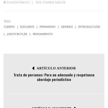
0
COMENTARIOS
|
VER COMENTARIOS
TAGS:
CUERPO
DISCURSO
FEMINISMO
GÉNERO
INTRODUCCIÓN
JUDITH BUTLER
PENSAMIENTO
ARTÍCULO ANTERIOR
Trata de personas: Para un adecuado y respetuoso
abordaje periodístico