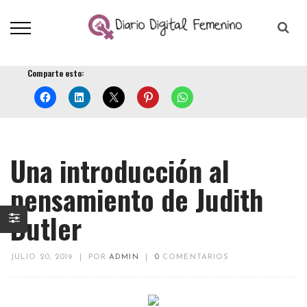
Comparte esto:
Una introducción al
pensamiento de Judith
Butler
JULIO 20, 2019
|
POR
ADMIN
|
0
COMENTARIOS