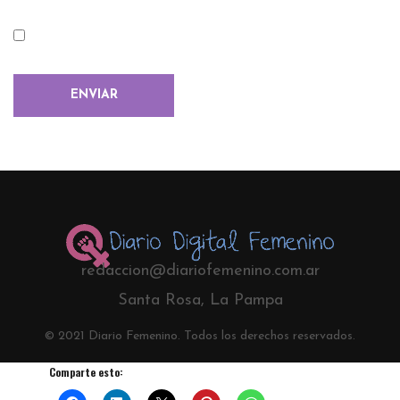
redaccion@diariofemenino.com.ar
Santa Rosa, La Pampa
© 2021 Diario Femenino. Todos los derechos reservados.
Comparte esto: