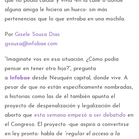
que no podía cuidar y vivía -en la calle o donde
alguna amiga le hiciera un hueco- sin más
pertenencias que lo que entraba en una mochila.
Por
Gisele Sousa Dias
gsousa@infobae.com
“Imaginate vos en esa situación. ¿Cómo podía
pensar en tener otro hijo?”, pregunta
a
Infobae
desde Neuquén capital, donde vive. A
pesar de que no están específicamente nombradas,
a historias como las de él también apunta el
proyecto de despenalización y legalización del
aborto que
esta semana empezó a ser debatido
en
el Congreso. El proyecto -que aspira a convertirse
en ley pronto- habla de
“regular el acceso a la