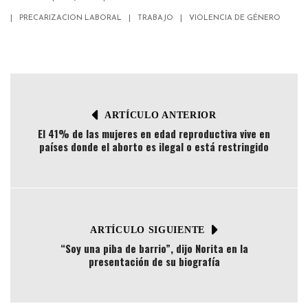
PRECARIZACION LABORAL
TRABAJO
VIOLENCIA DE GÉNERO
ARTÍCULO ANTERIOR
El 41% de las mujeres en edad reproductiva vive en
países donde el aborto es ilegal o está restringido
ARTÍCULO SIGUIENTE
“Soy una piba de barrio”, dijo Norita en la
presentación de su biografía