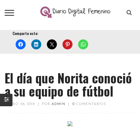
Comparte esto:
El día que Norita conoció
a su equipo de fútbol
ENERO 26, 2019
|
POR
ADMIN
|
0
COMENTARIOS