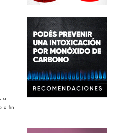
s a
 o fin