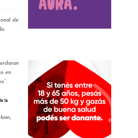
ional de
do
bordaran
ho en
s”.
e la
eban,