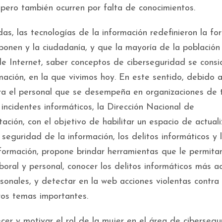
 pero también ocurren por falta de conocimientos.
as, las tecnologías de la información redefinieron la f
ponen y la ciudadanía, y que la mayoría de la población
de Internet, saber conceptos de ciberseguridad se consi
ación, en la que vivimos hoy. En este sentido, debido a
ara el personal que se desempeña en organizaciones de
incidentes informáticos, la Dirección Nacional de
ación, con el objetivo de habilitar un espacio de actuali
 seguridad de la información, los delitos informáticos y 
formación, propone brindar herramientas que le permitan
boral y personal, conocer los delitos informáticos más a
sonales, y detectar en la web acciones violentas contra 
tros temas importantes.
er y motivar el rol de la mujer en el área de cibersegu