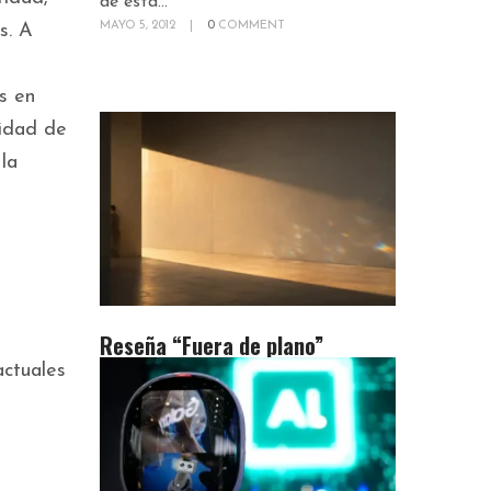
de esta...
MAYO 5, 2012
|
0
COMMENT
s. A
s en
cidad de
la
Reseña “Fuera de plano”
actuales