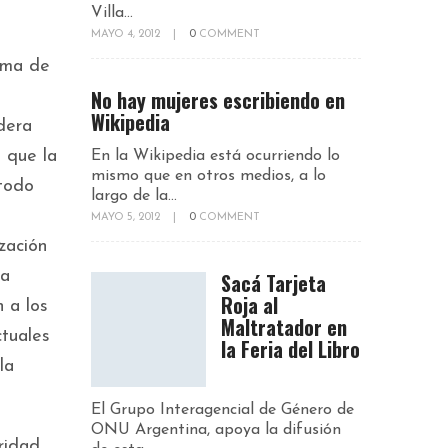
Villa...
MAYO 4, 2012
|
0
COMMENT
orma de
No hay mujeres escribiendo en
Wikipedia
dera
 que la
En la Wikipedia está ocurriendo lo
mismo que en otros medios, a lo
 todo
largo de la...
MAYO 5, 2012
|
0
COMMENT
zación
la
Sacá Tarjeta
Roja al
 a los
Maltratador en
ctuales
la Feria del Libro
la
El Grupo Interagencial de Género de
ONU Argentina, apoya la difusión
ridad,