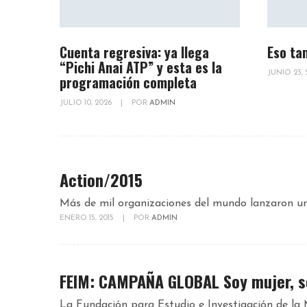
Cuenta regresiva: ya llega
Eso ta
“Pichi Anai ATP” y esta es la
JUNIO 23,
programación completa
JULIO 10, 2026
|
POR
ADMIN
Action/2015
Más de mil organizaciones del mundo lanzaron una
ENERO 15, 2015
|
POR
ADMIN
FEIM: CAMPAÑA GLOBAL Soy mujer, s
La Fundación para Estudio e Investigación de la 