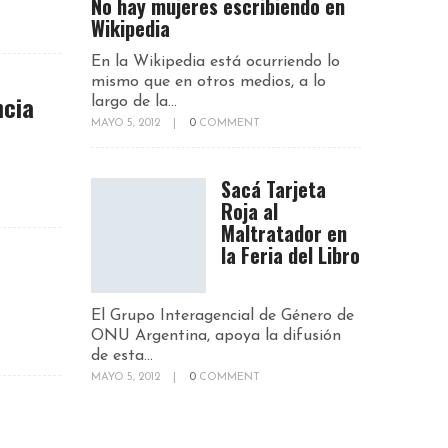
No hay mujeres escribiendo en
Wikipedia
En la Wikipedia está ocurriendo lo
mismo que en otros medios, a lo
ncia
largo de la...
MAYO 5, 2012
|
0
COMMENT
Sacá Tarjeta
Roja al
Maltratador en
la Feria del Libro
El Grupo Interagencial de Género de
ONU Argentina, apoya la difusión
de esta...
MAYO 5, 2012
|
0
COMMENT