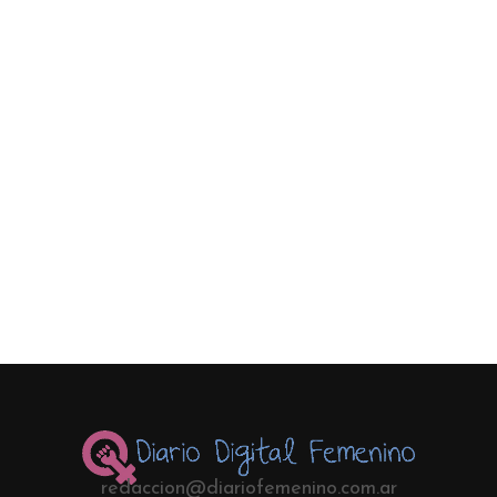
redaccion@diariofemenino.com.ar