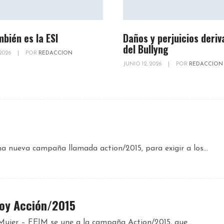
mbién es la ESI
Daños y perjuicios deriv
del Bullyng
 2026
|
POR
REDACCION
JUNIO 12, 2026
|
POR
REDACCION
 nueva campaña llamada action/2015, para exigir a los...
oy Acción/2015
Mujer – FEIM se une a la campaña Action/2015, que...