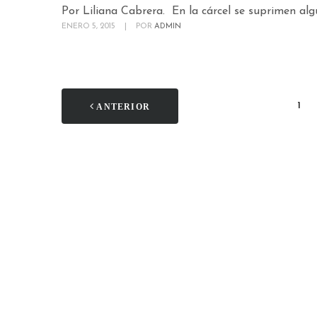
Por Liliana Cabrera. En la cárcel se suprimen algu
ENERO 5, 2015
|
POR
ADMIN
1
ANTERIOR