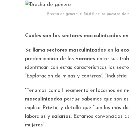
Brecha de género: el 56,6% de los puestos de
Cuáles son los sectores masculinizados e
Se llama
sectores masculinizados
en la
ec
predominancia de los
varones
entre sus trab
identifican con estas características los secto
“Explotación de minas y canteras”; “Industria 
“Tenemos como lineamiento enfocarnos en me
masculinizados
porque sabemos que son est
explicó
Prieto
, y detalló que “son los más d
laborales y
salarios
. Estamos convencidas de
mujeres”.