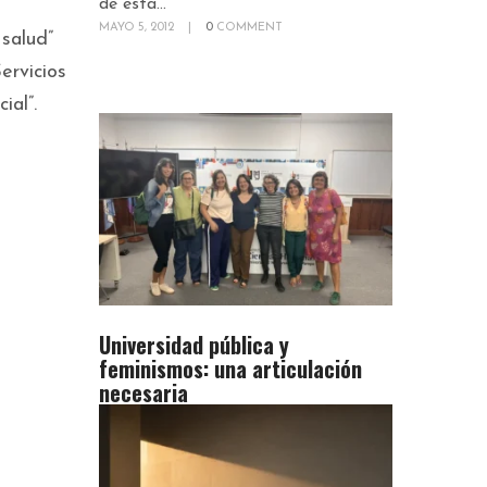
de esta...
MAYO 5, 2012
|
0
COMMENT
 salud”
ervicios
ial”.
Universidad pública y
feminismos: una articulación
necesaria