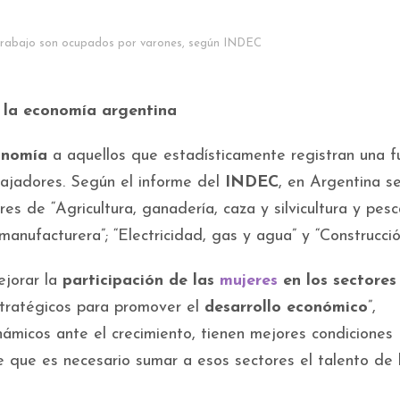
 trabajo son ocupados por varones, según INDEC
n la economía argentina
onomía
a aquellos que estadísticamente registran una f
ajadores. Según el informe del
INDEC
, en Argentina s
res de “Agricultura, ganadería, caza y silvicultura y pesc
manufacturera”; “Electricidad, gas y agua” y “Construcció
jorar la
participación de las
mujeres
en los sectores
ratégicos para promover el
desarrollo económico
”,
inámicos ante el crecimiento, tienen mejores condiciones
 que es necesario sumar a esos sectores el talento de 