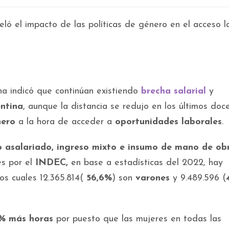
ó el impacto de las políticas de género en el acceso l
a indicó que continúan existiendo
brecha salarial
y
entina
, aunque la distancia se redujo en los últimos do
nero
a la hora de acceder a
oportunidades laborales
.
 asalariado, ingreso mixto e insumo de mano de obr
s por el
INDEC,
en base a estadísticas del 2022, hay
os cuales 12.365.814(
56,6%
) son
varones
y 9.489.596 (
7% más horas
por puesto que las mujeres en todas las