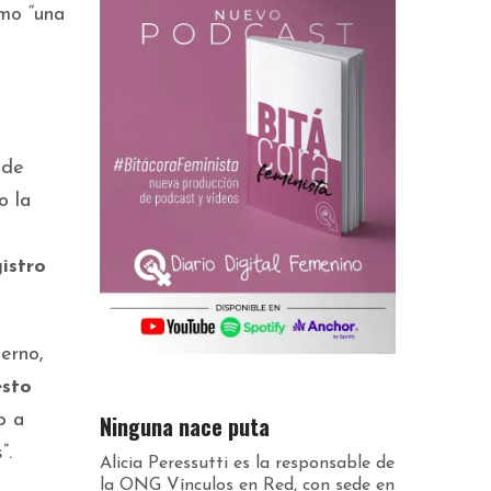
mo “una
nde
o la
istro
erno,
esto
Ninguna nace puta
o a
”.
Alicia Peressutti es la responsable de
la ONG Vínculos en Red, con sede en