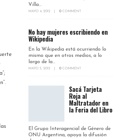
Villa...
MAYO 4, 2012
|
0
COMMENT
No hay mujeres escribiendo en
Wikipedia
En la Wikipedia está ocurriendo lo
uerte
mismo que en otros medios, a lo
largo de la...
e
MAYO 5, 2012
|
0
COMMENT
a”;
n”.
Sacá Tarjeta
Roja al
Maltratador en
la Feria del Libro
las
El Grupo Interagencial de Género de
ONU Argentina, apoya la difusión