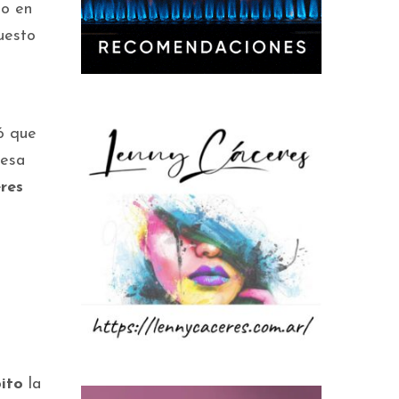
to en
uesto
ó que
 esa
res
ito
la