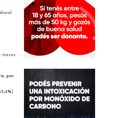
aboral
ce meses
a, por
43,4%
)