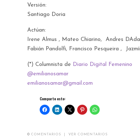
Versión:
Santiago Doria
Actúan:
Irene Almus , Mateo Chiarino, Andres DAdam
Fabián Pandolfi, Francisco Pesqueira , Jazmí
(*) Columnista de
Diario Digital Femenino
@emilianosamar
emilianosamar@gmail.com
Comparte esto:
0
COMENTARIOS
|
VER COMENTARIOS