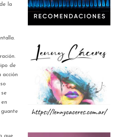
de la
talla.
ración.
tipo de
a acción
iso
 se
 en
n guante
to que