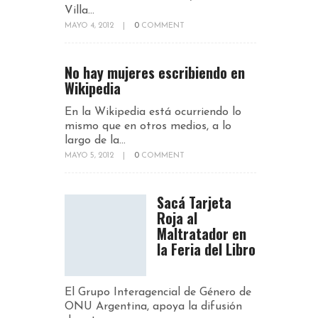
Villa...
MAYO 4, 2012
|
0
COMMENT
No hay mujeres escribiendo en
Wikipedia
En la Wikipedia está ocurriendo lo
mismo que en otros medios, a lo
largo de la...
MAYO 5, 2012
|
0
COMMENT
Sacá Tarjeta
Roja al
Maltratador en
la Feria del Libro
El Grupo Interagencial de Género de
ONU Argentina, apoya la difusión