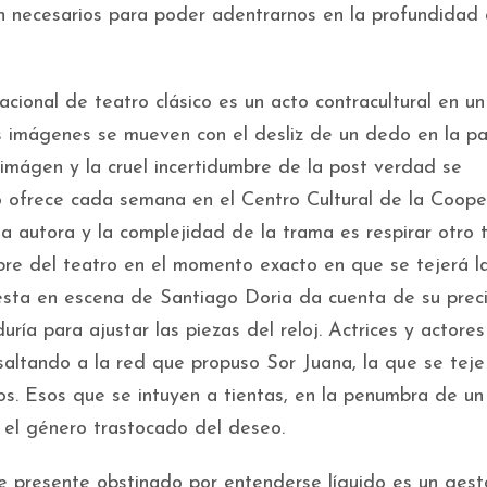
n necesarios para poder adentrarnos en la profundidad 
ional de teatro clásico es un acto contracultural en un
s imágenes se mueven con el desliz de un dedo en la pan
 imágen y la cruel incertidumbre de la post verdad se
o ofrece cada semana en el Centro Cultural de la Coope
la autora y la complejidad de la trama es respirar otro 
bre del teatro en el momento exacto en que se tejerá l
puesta en escena de Santiago Doria da cuenta de su prec
ría para ajustar las piezas del reloj. Actrices y actores
saltando a la red que propuso Sor Juana, la que se teje
s. Esos que se intuyen a tientas, en la penumbra de u
 el género trastocado del deseo.
te presente obstinado por entenderse líquido es un ges