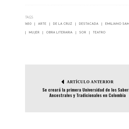
TAGS:
1650
ARTE
DE LA CRUZ
DESTACADA
EMILIANO SA
MUJER
OBRA LITERARIA
SOR
TEATRO
ARTÍCULO ANTERIOR
Se creará la primera Universidad de los Sabe
Ancestrales y Tradicionales en Colombia