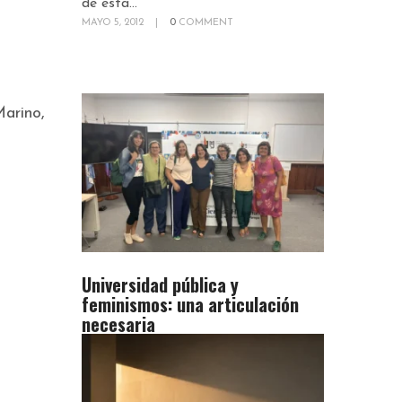
de esta...
MAYO 5, 2012
|
0
COMMENT
arino,
Universidad pública y
feminismos: una articulación
necesaria