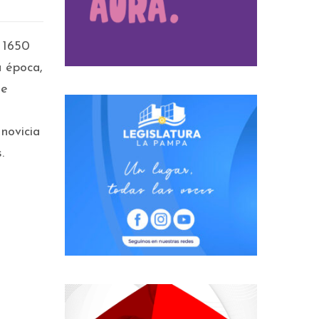
l 1650
u época,
ue
 novicia
.