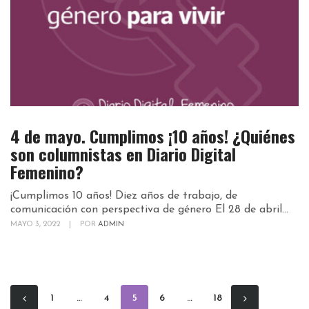
4 de mayo. Cumplimos ¡10 años! ¿Quiénes
son columnistas en Diario Digital
Femenino?
¡Cumplimos 10 años! Diez años de trabajo, de
comunicación con perspectiva de género El 28 de abril...
MAYO 3, 2022
|
POR
ADMIN
1
…
4
5
6
…
18