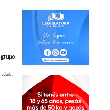
 grupo
edad,...