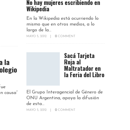
No hay mujeres escribiendo en
Wikipedia
En la Wikipedia está ocurriendo lo
mismo que en otros medios, a lo
largo de la...
MAYO 5, 2012
|
0
COMMENT
Sacá Tarjeta
a la
Roja al
Maltratador en
olegio
la Feria del Libro
fue
El Grupo Interagencial de Género de
in causa”
ONU Argentina, apoya la difusión
de esta...
MAYO 5, 2012
|
0
COMMENT