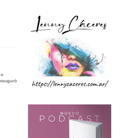
to
inauguró