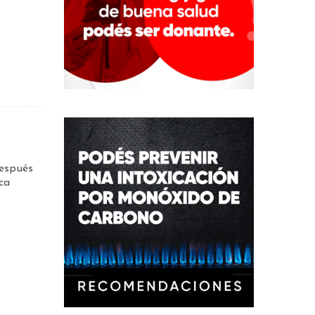
después
ca