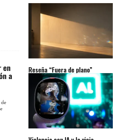
r en
Reseña “Fuera de plano”
ón a
 de
de
Violencia con IA y la vieja