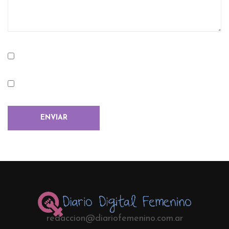
redaccion@diariofemenino.com.ar