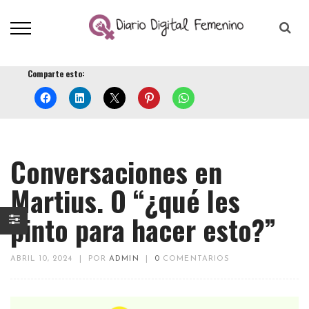
Comparte esto:
Conversaciones en
Martius. O “¿qué les
pinto para hacer esto?”
ABRIL 10, 2024
|
POR
ADMIN
|
0
COMENTARIOS