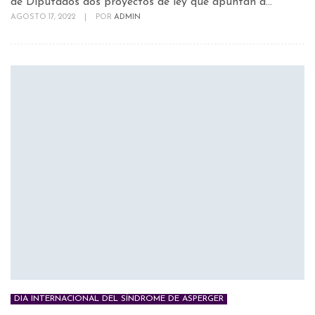
de Diputados dos proyectos de ley que apuntan a...
AGOSTO 17, 2022
|
POR
ADMIN
DIA INTERNACIONAL DEL SÍNDROME DE ASPERGER